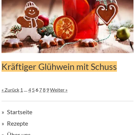
Kräftiger Glühwein mit Schuss
« Zurück
1
…
4
5
6
7
8
9
Weiter »
Startseite
Rezepte
Über uns