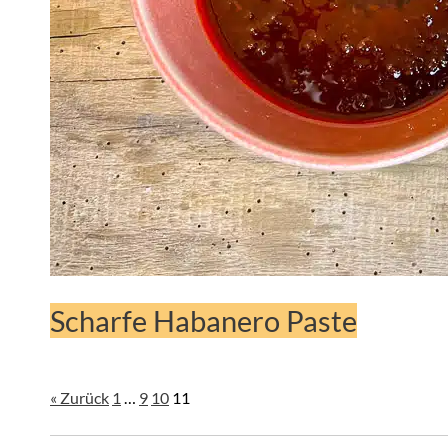
Scharfe Habanero Paste
« Zurück
1
…
9
10
11