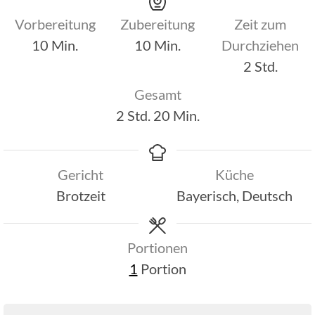
Vorbereitung
Zubereitung
Zeit zum
Minuten
Minuten
10
Min.
10
Min.
Durchziehen
Stunden
2
Std.
Gesamt
Stunden
Minuten
2
Std.
20
Min.
Gericht
Küche
Brotzeit
Bayerisch, Deutsch
Portionen
1
Portion