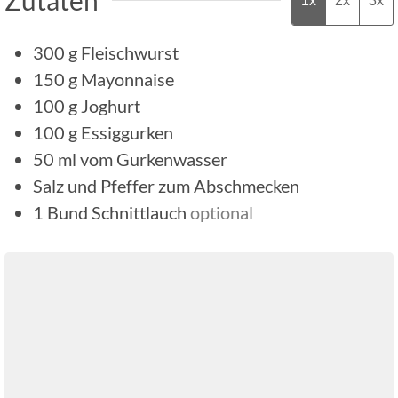
1x
2x
3x
300
g
Fleischwurst
150
g
Mayonnaise
100
g
Joghurt
100
g
Essiggurken
50
ml
vom Gurkenwasser
Salz und Pfeffer zum Abschmecken
1
Bund
Schnittlauch
optional