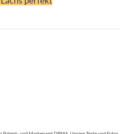
 Lachs perfekt
en Patent- und Markenamt DPMA. Unsere Texte und Fotos