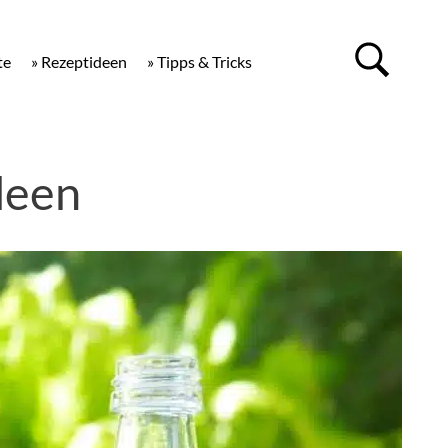
te
» Rezeptideen
» Tipps & Tricks
deen