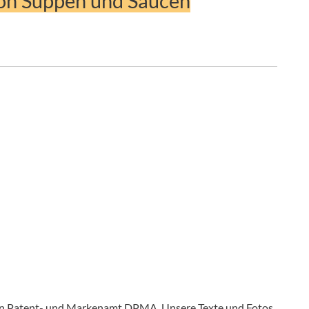
von Suppen und Saucen
en Patent- und Markenamt DPMA. Unsere Texte und Fotos