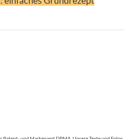
: einfaches Grundrezept
en Patent- und Markenamt DPMA. Unsere Texte und Fotos