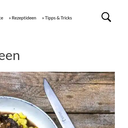
te
» Rezeptideen
» Tipps & Tricks
deen