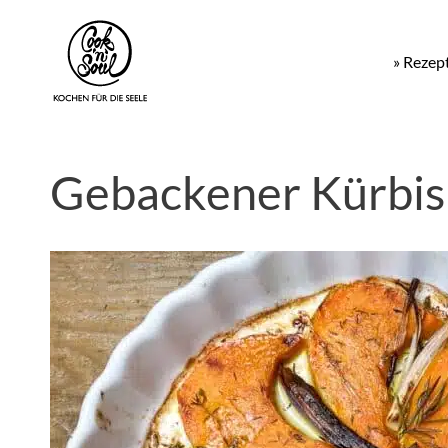
» Rezep
Gebackener Kürbis