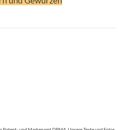
ern und Gewürzen
en Patent- und Markenamt DPMA. Unsere Texte und Fotos