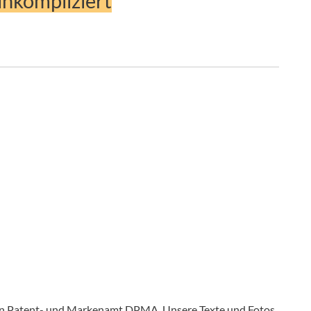
nkompliziert
en Patent- und Markenamt DPMA. Unsere Texte und Fotos