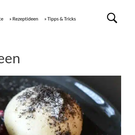
te
» Rezeptideen
» Tipps & Tricks
een