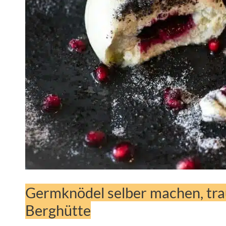
Germknödel selber machen, tra
Berghütte