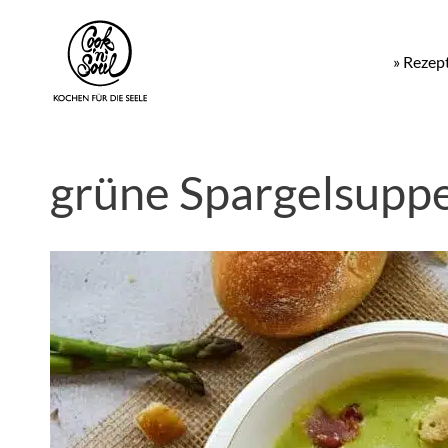
» Rezep
grüne Spargelsupp