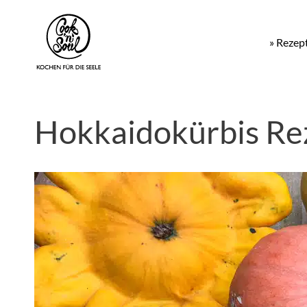
» Rezep
Hokkaidokürbis Re