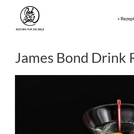
» Rezep
James Bond Drink 