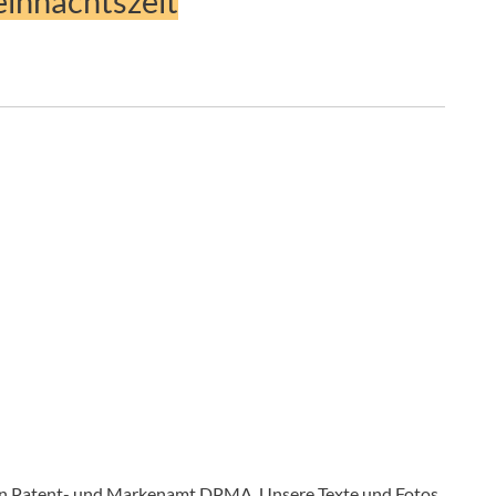
eihnachtszeit
en Patent- und Markenamt DPMA. Unsere Texte und Fotos