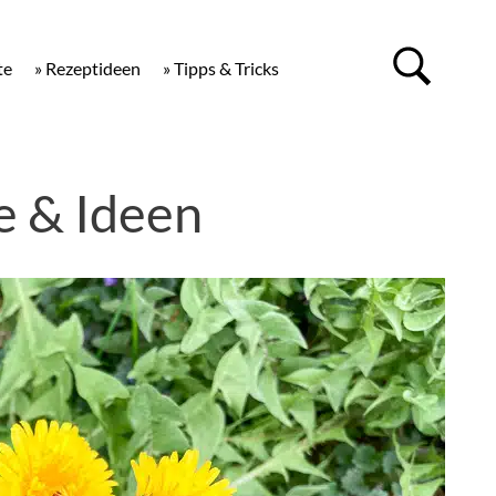
te
» Rezeptideen
» Tipps & Tricks
 & Ideen