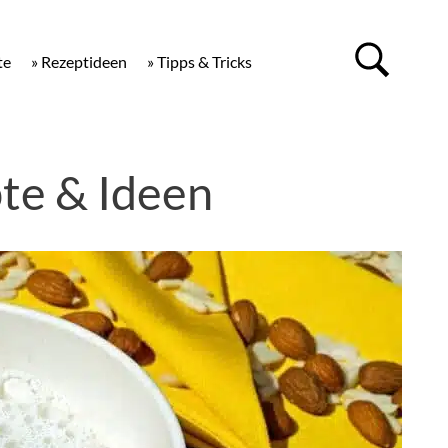
te
» Rezeptideen
» Tipps & Tricks
te & Ideen