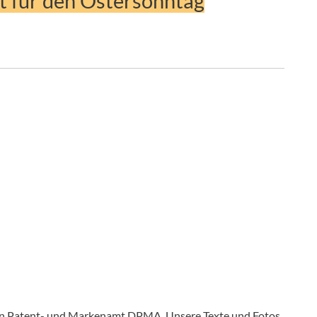
t für den Ostersonntag
en Patent- und Markenamt DPMA. Unsere Texte und Fotos