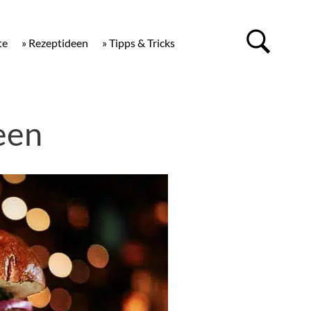
te
» Rezeptideen
» Tipps & Tricks
een