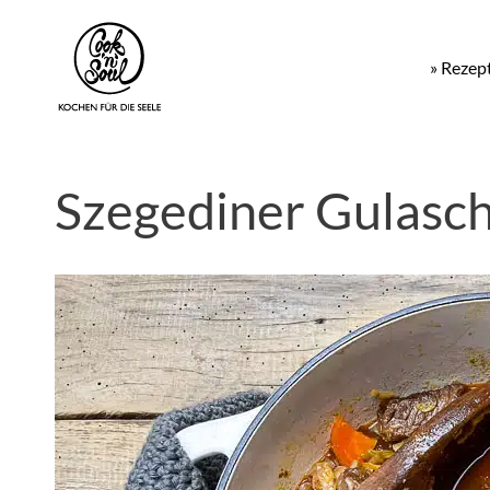
» Rezep
Szegediner Gulasch