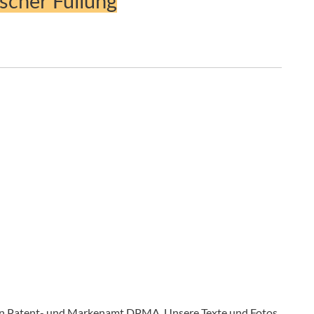
ischer Füllung
en Patent- und Markenamt DPMA. Unsere Texte und Fotos