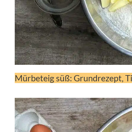
Mürbeteig süß: Grundrezept, T