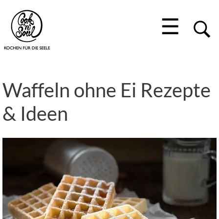
☰
Waffeln ohne Ei Rezepte
& Ideen