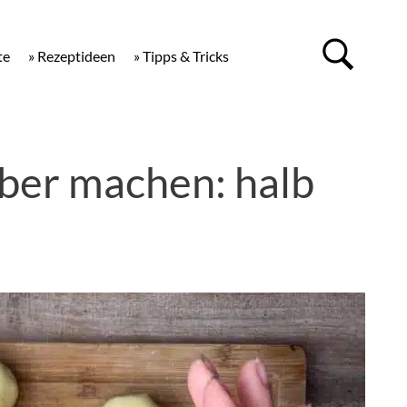
te
» Rezeptideen
» Tipps & Tricks
lber machen: halb