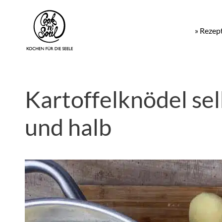
» Rezep
Kartoffelknödel se
und halb