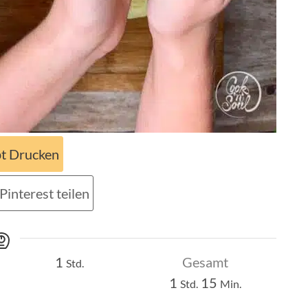
t Drucken
Pinterest teilen
Stunde
1
Gesamt
Std.
Stunde
Minuten
1
15
Std.
Min.