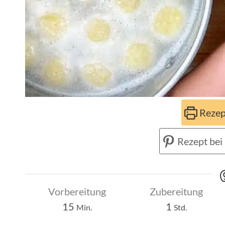
Rezep
Rezept bei 
Vorbereitung
Zubereitung
Minuten
Stunde
15
1
Min.
Std.