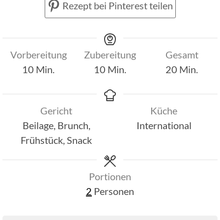
Rezept bei Pinterest teilen
Vorbereitung
Zubereitung
Gesamt
Minuten
Minuten
Minuten
10
Min.
10
Min.
20
Min.
Gericht
Küche
Beilage, Brunch,
International
Frühstück, Snack
Portionen
2
Personen