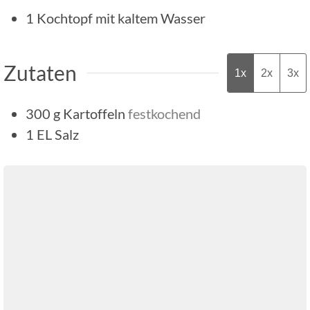
1 Kochtopf
mit kaltem Wasser
Zutaten
1x
2x
3x
300
g
Kartoffeln
festkochend
1
EL
Salz