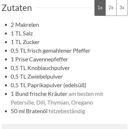
Zutaten
1x
2x
3x
2
Makrelen
1
TL
Salz
1
TL
Zucker
0,5
TL
frisch gemahlener Pfeffer
1
Prise
Cayennepfeffer
0,5
TL
Knoblauchpulver
0,5
TL
Zwiebelpulver
0,5
TL
Paprikapulver (edelsüß)
1
Bund
frische Kräuter
am besten mit
Petersilie, Dill, Thymian, Oregano
50
ml
Bratenöl
hitzebeständig