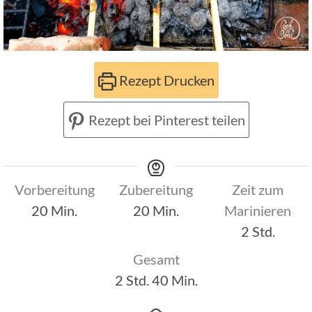
Rezept Drucken
Rezept bei Pinterest teilen
Vorbereitung
Zubereitung
Zeit zum
Minuten
Minuten
20
Min.
20
Min.
Marinieren
Stunden
2
Std.
Gesamt
Stunden
Minuten
2
Std.
40
Min.