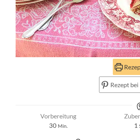
Rezep
Rezept bei 
Vorbereitung
Zuber
Minuten
30
1
Min.