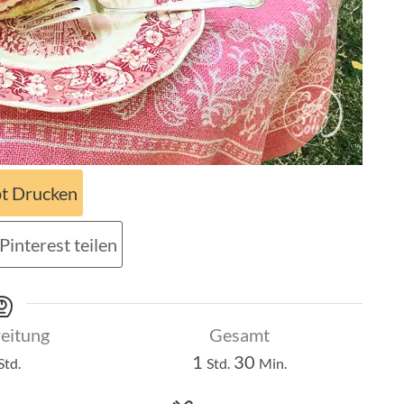
t Drucken
Pinterest teilen
eitung
Gesamt
Stunde
Stunde
Minuten
1
30
Std.
Std.
Min.