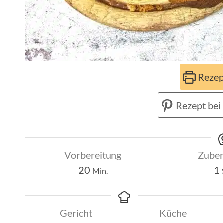
Rezep
Rezept bei 
Vorbereitung
Zuber
Minuten
20
1
Min.
Gericht
Küche