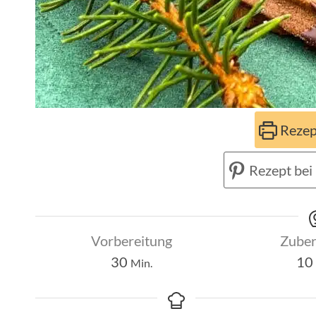
Rezep
Rezept bei 
Vorbereitung
Zuber
Minuten
30
10
Min.