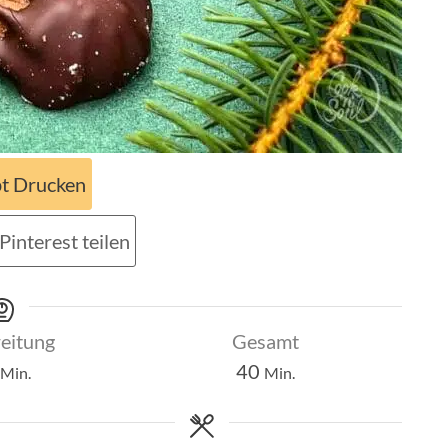
t Drucken
Pinterest teilen
eitung
Gesamt
Minuten
Minuten
40
Min.
Min.