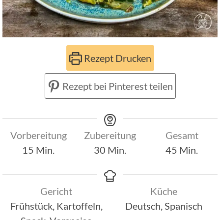
Rezept Drucken
Rezept bei Pinterest teilen
Vorbereitung
Zubereitung
Gesamt
Minuten
Minuten
Minuten
15
Min.
30
Min.
45
Min.
Gericht
Küche
Frühstück, Kartoffeln,
Deutsch, Spanisch