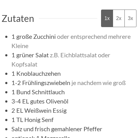
Zutaten
1x
2x
3x
1
große Zucchini
oder entsprechend mehrere
Kleine
1
grüner Salat
z.B. Eichblattsalat oder
Kopfsalat
1
Knoblauchzehen
1-2
Frühlingszwiebeln
je nachdem wie groß
1
Bund
Schnittlauch
3-4
EL
gutes Olivenöl
2
EL
Weißwein Essig
1
TL
Honig Senf
Salz und frisch gemahlener Pfeffer
optional: 1 Mozzarella