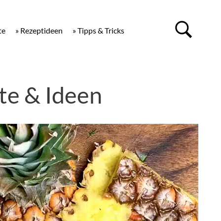
te
» Rezeptideen
» Tipps & Tricks
te & Ideen