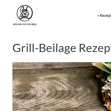
» Rezep
Grill-Beilage Rezep