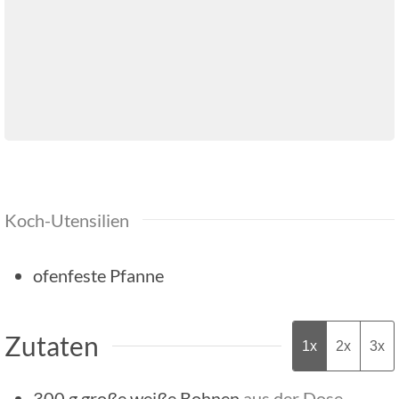
Koch-Utensilien
ofenfeste Pfanne
Zutaten
1x
2x
3x
300
g
große weiße Bohnen
aus der Dose