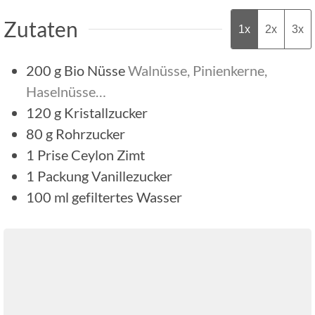
Zutaten
1x
2x
3x
200
g
Bio Nüsse
Walnüsse, Pinienkerne,
Haselnüsse…
120
g
Kristallzucker
80
g
Rohrzucker
1
Prise
Ceylon Zimt
1
Packung
Vanillezucker
100
ml
gefiltertes Wasser