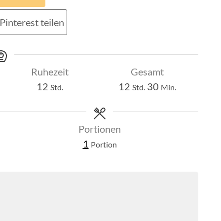
Pinterest teilen
Ruhezeit
Gesamt
Stunden
Stunden
Minuten
12
12
30
Std.
Std.
Min.
Portionen
1
Portion