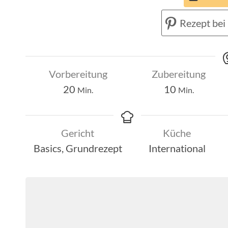
Rezept bei 
Vorbereitung
Zubereitung
Minuten
Minuten
20
10
Min.
Min.
Gericht
Küche
Basics, Grundrezept
International