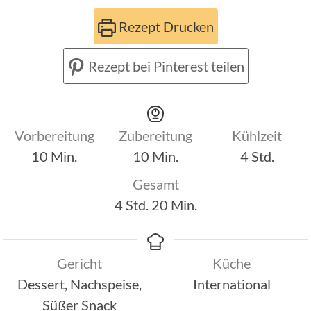
Rezept Drucken
Rezept bei Pinterest teilen
Vorbereitung
Zubereitung
Kühlzeit
Minuten
Minuten
Stunden
10
Min.
10
Min.
4
Std.
Gesamt
Stunden
Minuten
4
Std.
20
Min.
Gericht
Küche
Dessert, Nachspeise,
International
Süßer Snack