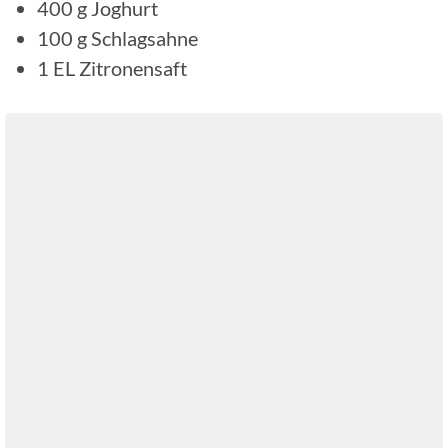
400
g
Joghurt
100
g
Schlagsahne
1
EL
Zitronensaft