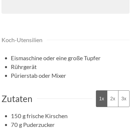
Koch-Utensilien
Eismaschine oder eine große Tupfer
Rührgerät
Pürierstab oder Mixer
Zutaten
1x
2x
3x
150
g
frische Kirschen
70
g
Puderzucker