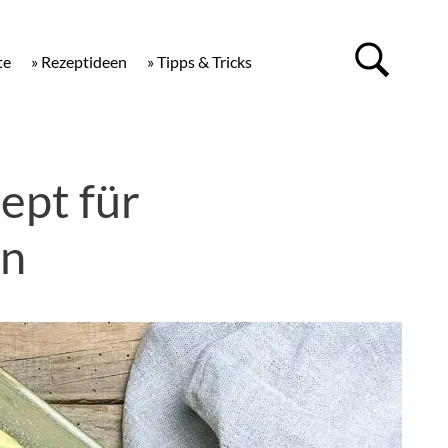
te
» Rezeptideen
» Tipps & Tricks
ept für
en