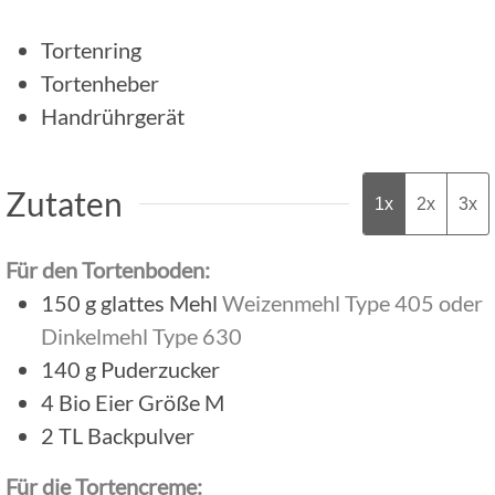
Tortenring
Tortenheber
Handrührgerät
Zutaten
1x
2x
3x
Für den Tortenboden:
150
g
glattes Mehl
Weizenmehl Type 405 oder
Dinkelmehl Type 630
140
g
Puderzucker
4
Bio Eier Größe M
2
TL
Backpulver
Für die Tortencreme: