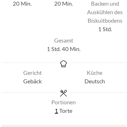
Minuten
Minuten
20
Min.
20
Min.
Backen und
Auskühlen des
Biskuitbodens
Stunde
1
Std.
Gesamt
Stunde
Minuten
1
Std.
40
Min.
Gericht
Küche
Gebäck
Deutsch
Portionen
1
Torte