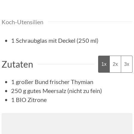
Koch-Utensilien
1 Schraubglas mit Deckel (250 ml)
Zutaten
1x
2x
3x
1
großer Bund
frischer Thymian
250
g
gutes Meersalz (nicht zu fein)
1
BIO Zitrone