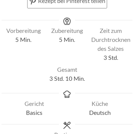
Rezept bei Pinterest teilen
Vorbereitung
Zubereitung
Zeit zum
Minuten
Minuten
5
Min.
5
Min.
Durchtrocknen
des Salzes
Stunden
3
Std.
Gesamt
Stunden
Minuten
3
Std.
10
Min.
Gericht
Küche
Basics
Deutsch