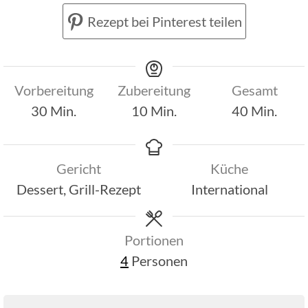
Rezept bei Pinterest teilen
Vorbereitung
Zubereitung
Gesamt
Minuten
Minuten
Minuten
30
Min.
10
Min.
40
Min.
Gericht
Küche
Dessert, Grill-Rezept
International
Portionen
4
Personen