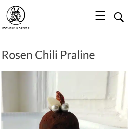
☰
Rosen Chili Praline