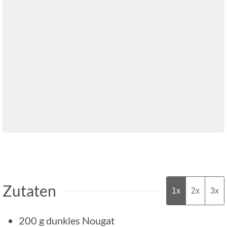
Zutaten
1x
2x
3x
200
g
dunkles Nougat