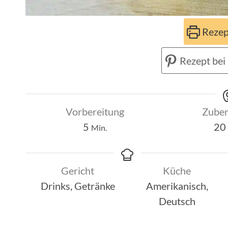
Rezep
Rezept bei 
Vorbereitung
Zuber
Minuten
5
20
Min.
Gericht
Küche
Drinks, Getränke
Amerikanisch,
Deutsch