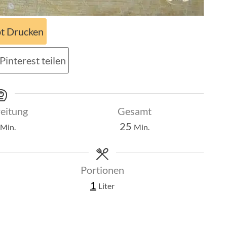
t Drucken
Pinterest teilen
eitung
Gesamt
Minuten
Minuten
25
Min.
Min.
Portionen
1
Liter