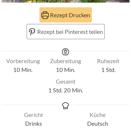
Rezept Drucken
Rezept bei Pinterest teilen
Vorbereitung
Zubereitung
Ruhezeit
Minuten
Minuten
Stunde
10
Min.
10
Min.
1
Std.
Gesamt
Stunde
Minuten
1
Std.
20
Min.
Gericht
Küche
Drinks
Deutsch