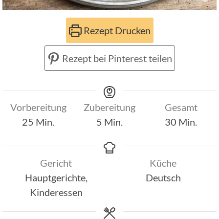
Rezept Drucken
Rezept bei Pinterest teilen
Vorbereitung
Zubereitung
Gesamt
Minuten
Minuten
Minuten
25
Min.
5
Min.
30
Min.
Gericht
Küche
Hauptgerichte,
Deutsch
Kinderessen