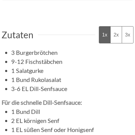
Zutaten
1x
2x
3x
3
Burgerbrötchen
9-12
Fischstäbchen
1
Salatgurke
1
Bund
Rukolasalat
3-6
EL
Dill-Senfsauce
Für die schnelle Dill-Senfsauce:
1
Bund
Dill
2
EL
körnigen Senf
1
EL
süßen Senf oder Honigsenf