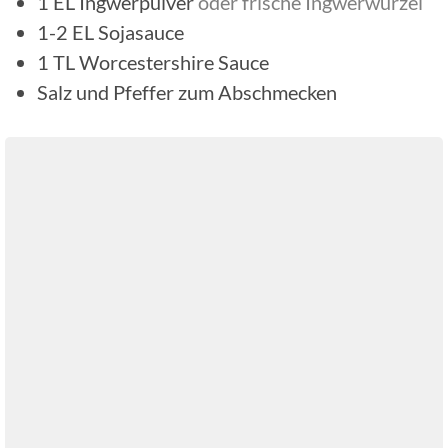
1
EL
Ingwerpulver
oder frische Ingwerwurzel
1-2
EL
Sojasauce
1
TL
Worcestershire Sauce
Salz und Pfeffer zum Abschmecken