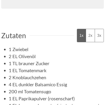
Zutaten
1x
2x
3x
1
Zwiebel
2
EL
Olivenöl
1
TL
brauner Zucker
1
EL
Tomatenmark
2
Knoblauchzehen
4
EL
dunkler Balsamico Essig
200
ml
Tomatensugo
1
EL
Paprikapulver (rosenscharf)