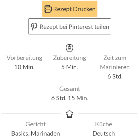
Rezept Drucken
Rezept bei Pinterest teilen
Vorbereitung
Zubereitung
Zeit zum
Minuten
Minuten
10
Min.
5
Min.
Marinieren
Stunden
6
Std.
Gesamt
Stunden
Minuten
6
Std.
15
Min.
Gericht
Küche
Basics, Marinaden
Deutsch