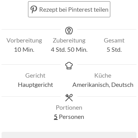
Rezept bei Pinterest teilen
Vorbereitung
Zubereitung
Gesamt
Minuten
Stunden
Minuten
Stunden
10
Min.
4
Std.
50
Min.
5
Std.
Gericht
Küche
Hauptgericht
Amerikanisch, Deutsch
Portionen
5
Personen