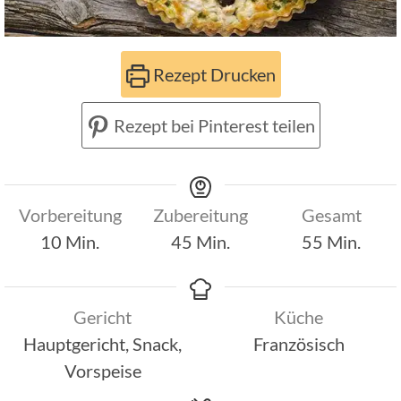
Rezept Drucken
Rezept bei Pinterest teilen
Vorbereitung
Zubereitung
Gesamt
Minuten
Minuten
Minuten
10
Min.
45
Min.
55
Min.
Gericht
Küche
Hauptgericht, Snack,
Französisch
Vorspeise