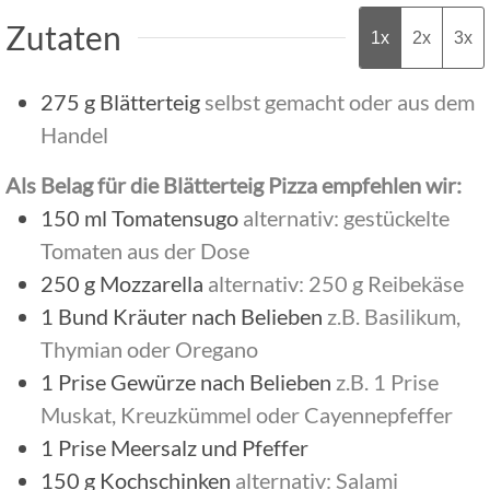
Zutaten
1x
2x
3x
275
g
Blätterteig
selbst gemacht oder aus dem
Handel
Als Belag für die Blätterteig Pizza empfehlen wir:
150
ml
Tomatensugo
alternativ: gestückelte
Tomaten aus der Dose
250
g
Mozzarella
alternativ: 250 g Reibekäse
1
Bund
Kräuter nach Belieben
z.B. Basilikum,
Thymian oder Oregano
1
Prise
Gewürze nach Belieben
z.B. 1 Prise
Muskat, Kreuzkümmel oder Cayennepfeffer
1
Prise
Meersalz und Pfeffer
150
g
Kochschinken
alternativ: Salami