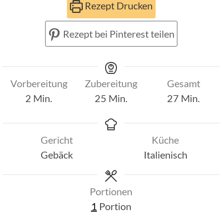
Rezept Drucken
Rezept bei Pinterest teilen
Vorbereitung
Zubereitung
Gesamt
Minuten
Minuten
Minuten
2
Min.
25
Min.
27
Min.
Gericht
Küche
Gebäck
Italienisch
Portionen
1
Portion