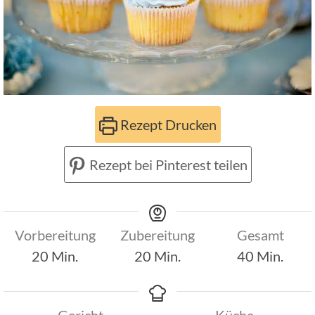
Rezept Drucken
Rezept bei Pinterest teilen
Vorbereitung
Zubereitung
Gesamt
Minuten
Minuten
Minuten
20
Min.
20
Min.
40
Min.